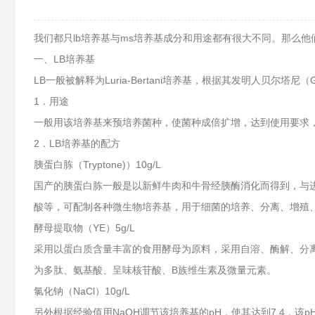
我们都只lb培养基与ms培养基成分和用途都有很大不同。那么
一、LB培养基
LB一般被解释为Luria-Bertani培养基，根据其发明人贝尔塔尼（Gi
1．用途
一般用该培养基来预培养菌种，使菌种成倍扩增，达到使用要求
2．LB培养基的配方
胰蛋白胨（Tryptone)）10g/L
国产的胰蛋白胨一般是以新鲜牛肉和牛骨经胰酶消化而得到，与
酸等，可配制各种微生物培养基，用于细菌的培养、分离、增殖
酵母提取物（YE）5g/L
采用以蛋白质含量丰富的食用酵母为原料，采用自溶、酶解、分
为多肽、氨基酸、呈味核苷酸、B族维生素及微量元素。
氯化钠（NaCl）10g/L
另外根据经验值用NaOH调节该培养基的pH，使其达到7.4，该p