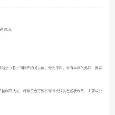
即溶菌肉汤。
胰酪蛋白胨；而国产的是以肉、骨为原料。含有丰富的氮源、氨基
后精制而成的一种棕黄色可溶性膏状或浅黄色粉状制品。主要成分