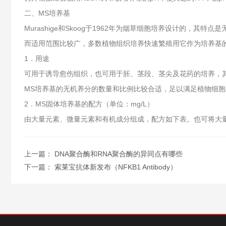
二、MS培养基
Murashige和Skoog于1962年为烟草细胞培养设计的
而适用范围比较广，多数植物组织培养快速繁殖用它作为培养基
1．用途
可用于诱导愈伤组织，也可用于胚、茎段、茎尖及花药的培养，
MS培养基的无机养分的数量和比例比较合适，足以满足植物细
2．MS固体培养基的配方（单位：mg/L）
由大量元素、微量元素和有机成分组成，配方如下表。也可将大量
上一篇：
DNA聚合酶和RNA聚合酶的异同点有哪些
下一篇：
索莱宝抗体新发布（NFKB1 Antibody）