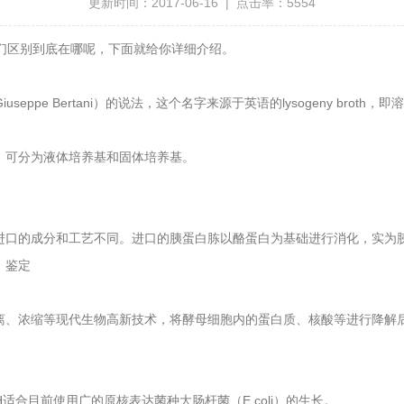
更新时间：2017-06-16 | 点击率：5554
他们区别到底在哪呢，下面就给你详细介绍。
useppe Bertani）的说法，这个名字来源于英语的lysogeny broth，
，可分为液体培养基和固体培养基。
进口的成分和工艺不同。进口的胰蛋白胨以酪蛋白为基础进行消化，实为
、鉴定
离、浓缩等现代生物高新技术，将酵母细胞内的蛋白质、核酸等进行降解
H适合目前使用广的原核表达菌种大肠杆菌（E.coli）的生长。