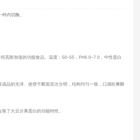
于一种内切酶。
值的功能食品。温度：50~55，PH6.0~7.0，中性蛋白
成品的光泽、使饼干断面层次分明，结构均匀一致，口感松爽酥
改善了大豆分离蛋白的功能特性。