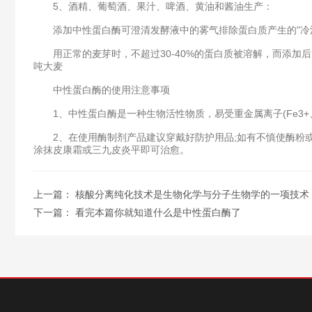
5、酒精、葡萄酒、果汁、啤酒、黄油和酱油生产：
添加中性蛋白酶可澄清发酵液中的雾气排除蛋白质产生的"冷混
用正常的麦芽时，不超过30-40%的蛋白质被溶解，而添加后，这一数
吨大麦
中性蛋白酶的使用注意事项
1、中性蛋白酶是一种生物活性物质，易受重金属离子(Fe3+、C
2、在使用酶制剂产品建议穿戴好防护用品;如有不慎使酶粉或
涂抹皮康霜或三九皮炎平即可治愈。
上一篇：
核酸分离纯化技术是生物化学与分子生物学的一项技术
下一篇：
看完本篇你就知道什么是中性蛋白酶了