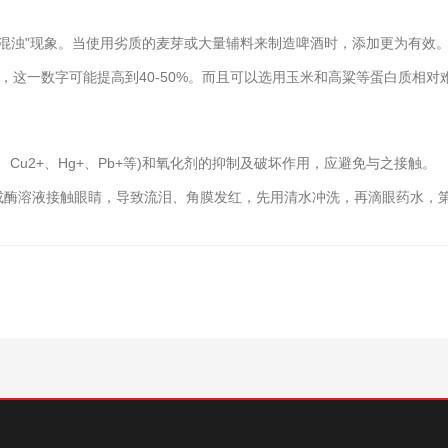
浊"现象。当使用劣质的麦芽或大量辅料来制造啤酒时，添加更为有效
字可能提高到40-50%。而且可以选用玉米和高粱等蛋白质相对难于溶解的原
u2+、Hg+、Pb+等)和氧化剂的抑制及破坏作用，应避免与之接触。
酶溶液接触眼睛，导致流泪、角膜发红，先用清水冲洗，再滴眼药水，