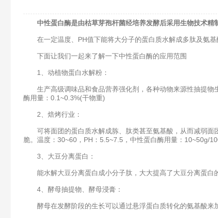
中性蛋白酶是由枯草芽孢杆菌经培养发酵后采用生物技术精
在一定温度、PH值下能将大分子的蛋白质水解成多肽及氨基
下面让我们一起来了解一下中性蛋白酶的应用范围
1、动植物蛋白水解粉：
生产高级调味品和食品营养强化剂，各种动物来源性抽提物生产功能
酶用量：0.1~0.3%(干物重)
2、焙烤行业：
可将面团的蛋白质水解成胨、肽类甚至氨基酸，从而减弱面团
脆。温度：30~60，PH：5.5~7.5，中性蛋白酶用量：10~50g/10
3、大豆分离蛋白：
能水解大豆分离蛋白成小分子肽，大大提高了大豆分离蛋白的
4、酵母抽提物、酵母浸膏：
酵母在发酵阶段的生长可以通过悬浮蛋白质转化的氨基酸来加