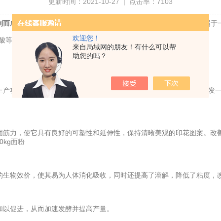
更新时间：2021-10-27 | 点击率：7103
制而成的健康、安全、高效生物酶制剂
，其分子量为35000-40000，属
欢迎您！
酸等产物。适用于食品加工、日化、饲料、医药等行业。
来自局域网的朋友！有什么可以帮
助您的吗？
性骨、肉提取物(骨素)、水产提取物、蛋白胨、肽等及研究开发一些高附加
筋力，使它具有良好的可塑性和延伸性，保持清晰美观的印花图案。改善
0kg面粉
生物效价，使其易为人体消化吸收，同时还提高了溶解，降低了粘度，
以促进，从而加速发酵并提高产量。