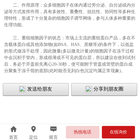
二、作用原理：众多细胞因子在体内通过旁分泌、自分泌或内分
泌等方式发挥作用，具有多效性、重叠性、拮抗性、协同性等多种生
理特性，形成了十分复杂的细胞因子调节网络，参与人体多种重要的
生理功能。
三、重组细胞因子的状态：市场上主流的重组蛋白产品，多在不
含载体蛋白或其他添加物(如BSA、HAS、蔗糖等)的条件下，以低盐
的形式做冻干处理，因此微量(多以微克计量)的细胞因子在冻干过程
中会沉积于管内，形成很薄或不可见的蛋白层，所以建议在收到试剂
后，务必于开盖前先离心20-30秒，使可能附于管盖或管壁的蛋白成
分聚集于冻干馆的底部(此时能否见到白色沉淀均属正常现象)。
发送给朋友
分享到朋友圈
热线电话
在线询价
首页
定位
留言