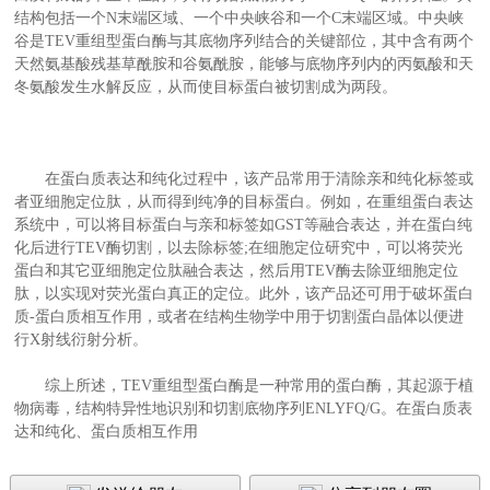
结构包括一个N末端区域、一个中央峡谷和一个C末端区域。中央峡
谷是TEV重组型蛋白酶与其底物序列结合的关键部位，其中含有两个
天然氨基酸残基草酰胺和谷氨酰胺，能够与底物序列内的丙氨酸和天
冬氨酸发生水解反应，从而使目标蛋白被切割成为两段。
在蛋白质表达和纯化过程中，该产品常用于清除亲和纯化标签或
者亚细胞定位肽，从而得到纯净的目标蛋白。例如，在重组蛋白表达
系统中，可以将目标蛋白与亲和标签如GST等融合表达，并在蛋白纯
化后进行TEV酶切割，以去除标签;在细胞定位研究中，可以将荧光
蛋白和其它亚细胞定位肽融合表达，然后用TEV酶去除亚细胞定位
肽，以实现对荧光蛋白真正的定位。此外，该产品还可用于破坏蛋白
质-蛋白质相互作用，或者在结构生物学中用于切割蛋白晶体以便进
行X射线衍射分析。
综上所述，TEV重组型蛋白酶是一种常用的蛋白酶，其起源于植
物病毒，结构特异性地识别和切割底物序列ENLYFQ/G。在蛋白质表
达和纯化、蛋白质相互作用