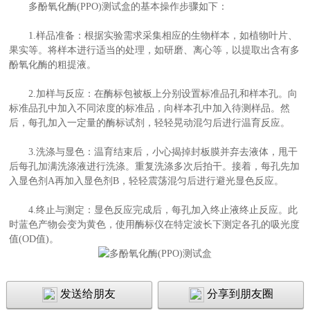
多酚氧化酶(PPO)测试盒的基本操作步骤如下：
1.样品准备：根据实验需求采集相应的生物样本，如植物叶片、
果实等。将样本进行适当的处理，如研磨、离心等，以提取出含有多
酚氧化酶的粗提液。
2.加样与反应：在酶标包被板上分别设置标准品孔和样本孔。向
标准品孔中加入不同浓度的标准品，向样本孔中加入待测样品。然
后，每孔加入一定量的酶标试剂，轻轻晃动混匀后进行温育反应。
3.洗涤与显色：温育结束后，小心揭掉封板膜并弃去液体，甩干
后每孔加满洗涤液进行洗涤。重复洗涤多次后拍干。接着，每孔先加
入显色剂A再加入显色剂B，轻轻震荡混匀后进行避光显色反应。
4.终止与测定：显色反应完成后，每孔加入终止液终止反应。此
时蓝色产物会变为黄色，使用酶标仪在特定波长下测定各孔的吸光度
值(OD值)。
发送给朋友
分享到朋友圈