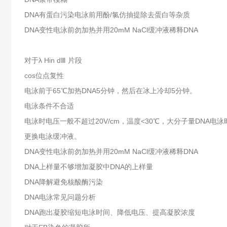
DNA有蛋白污染电泳前用酚/氯仿抽提除去蛋白等杂质
DNA变性电泳前勿加热并用20mM NaCl缓冲液稀释DNA
对于λ Hin dⅢ 片段
cos位点复性
电泳前于65℃加热DNA5分钟，然后在冰上冷却5分钟。
电泳条件不合适
电泳时电压一般不超过20V/cm，温度<30℃，大分子量DNA电泳
更换电泳缓冲液。
DNA变性电泳前勿加热并用20mM NaCl缓冲液稀释DNA
DNA上样量不够增加凝胶中DNA的上样量
DNA降解避免核酸酶污染
DNA电泳常见问题分析
DNA跑出凝胶缩短电泳时间、降低电压、提高凝胶浓度