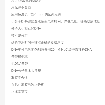
对于EB染色的凝胶所
用光源不合适
应用短波长（254nm）的紫外光源
小分子DNA跑出凝胶缩短电泳时间、降低电压、提高凝胶浓度
分子大小相近的DNA
带不易分辨
延长电泳时间并核准正确的凝胶浓度
DNA变性电泳前勿加热并用20mM NaCl缓冲液稀释DNA
条带很弱或
无DNA条带
DNA分子量太大常规
凝胶不合适
在脉冲凝胶电泳上分析
上海索莱宝