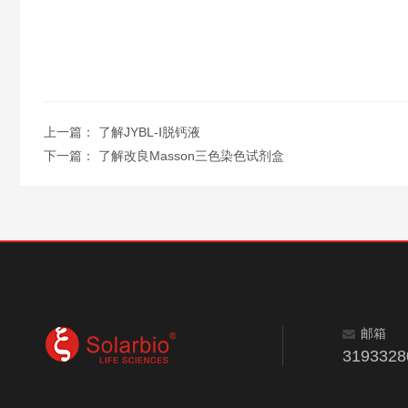
上一篇：
了解JYBL-Ⅰ脱钙液
下一篇：
了解改良Masson三色染色试剂盒
邮箱
319332