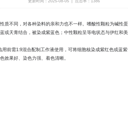
更新时间：2025-08-05 | 点击率：1386
质不同，对各种染料的亲和力也不一样。嗜酸性颗粒为碱性蛋
蓝或天青结合，被染成紫蓝色；中性颗粒呈等电状态与伊红和美
前需1:9混合配制工作液使用，可将细胞核染成紫红色或蓝紫
色效果好、染色力强、着色清晰。