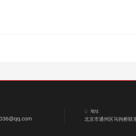
地址
8036@qq.com
北京市通州区马驹桥联东