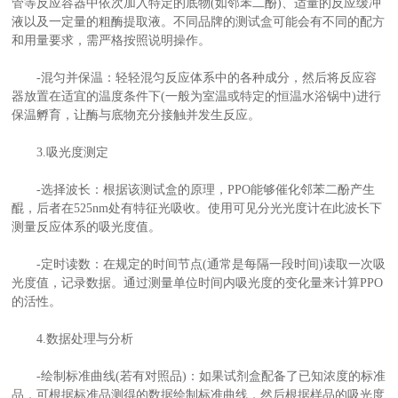
管等反应容器中依次加入特定的底物(如邻苯二酚)、适量的反应缓冲
液以及一定量的粗酶提取液。不同品牌的测试盒可能会有不同的配方
和用量要求，需严格按照说明操作。
-混匀并保温：轻轻混匀反应体系中的各种成分，然后将反应容
器放置在适宜的温度条件下(一般为室温或特定的恒温水浴锅中)进行
保温孵育，让酶与底物充分接触并发生反应。
3.吸光度测定
-选择波长：根据该测试盒的原理，PPO能够催化邻苯二酚产生
醌，后者在525nm处有特征光吸收。使用可见分光光度计在此波长下
测量反应体系的吸光度值。
-定时读数：在规定的时间节点(通常是每隔一段时间)读取一次吸
光度值，记录数据。通过测量单位时间内吸光度的变化量来计算PPO
的活性。
4.数据处理与分析
-绘制标准曲线(若有对照品)：如果试剂盒配备了已知浓度的标准
品，可根据标准品测得的数据绘制标准曲线，然后根据样品的吸光度