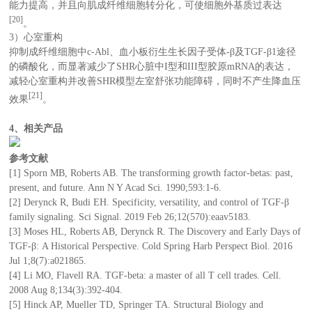
能力提高，并且向肌成纤维细胞转分化，可使细胞外基质过表达
[20]
。
3）心室重构
抑制成纤维细胞中c-Abl、血小板衍生生长因子受体-β及TGF-β1途径
的磷酸化，而显著减少了SHR心脏中I型和III型胶原mRNA的表达，
减轻心室重构并改善SHR模型左室舒张功能障碍，同时不产生降血压
[21]
效果
。
4、相关产品
参考文献
[1] Sporn MB, Roberts AB. The transforming growth factor-betas: past,
present, and future. Ann N Y Acad Sci. 1990;593:1-6.
[2] Derynck R, Budi EH. Specificity, versatility, and control of TGF-β
family signaling. Sci Signal. 2019 Feb 26;12(570):eaav5183.
[3] Moses HL, Roberts AB, Derynck R. The Discovery and Early Days of
TGF-β: A Historical Perspective. Cold Spring Harb Perspect Biol. 2016
Jul 1;8(7):a021865.
[4] Li MO, Flavell RA. TGF-beta: a master of all T cell trades. Cell.
2008 Aug 8;134(3):392-404.
[5] Hinck AP, Mueller TD, Springer TA. Structural Biology and