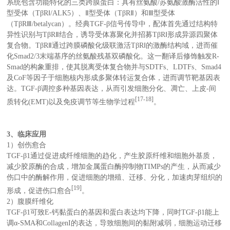
系统包含功能特化的三类跨膜蛋白：具有丝氨酸/苏氨酸激酶活性的Ⅰ
型受体（TβRⅠ/ALK5）、Ⅱ型受体（TβRⅡ）和Ⅲ型受体
（TβRⅢ/betalycan）。经典TGF-β信号传导中，配体首先通过结构特
异性识别与TβRⅡ结合，诱导受体寡聚化并招募TβRⅠ形成异源四聚体
复合物。TβRⅡ通过跨膜磷酸化级联激活TβRⅠ的激酶结构域，进而催
化Smad2/3末端基序的丝氨酸残基双磷酸化。这一翻译后修饰触发R-
Smad的构象重排，使其脱离受体复合物并与SDTFs、LDTFs、Smad4
及CoF等因子于细胞核内形成多聚体转运复合体，进而调节靶基因表
达。TGF-β调控多种基因表达，从而引发细胞分化、凋亡、上皮-间
[17-18]
质转化(EMT)以及免疫调节等生物学过程
。
3、临床应用
1）创伤愈合
TGF-β1通过促进成纤维细胞的趋化，产生胶原纤维和细胞外基质，
减少胶原酶的合成，增加金属蛋白酶抑制物TIMPs的产生，从而减少
伤口中的酶解作用，促进细胞的增殖、迁移、分化，加速肉芽组织的
[19]
形成，促进伤口愈合
。
2）腹膜纤维化
TGF-β1可致E-钙黏蛋白的基因和蛋白表达均下降，同时TGF-β1能上
调α-SMA和CollagenI的表达，导致细胞间的黏附减弱，细胞运动迁移