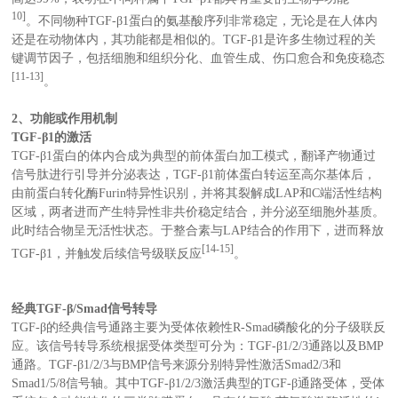
10]
。不同物种TGF-β1蛋白的氨基酸序列非常稳定，无论是在人体内
还是在动物体内，其功能都是相似的。TGF-β1是许多生物过程的关
键调节因子，包括细胞和组织分化、血管生成、伤口愈合和免疫稳态
[11-13]
。
2、功能或作用机制
TGF-β1的激活
TGF-β1蛋白的体内合成为典型的前体蛋白加工模式，翻译产物通过
信号肽进行引导并分泌表达，TGF-β1前体蛋白转运至高尔基体后，
由前蛋白转化酶Furin特异性识别，并将其裂解成LAP和C端活性结构
区域，两者进而产生特异性非共价稳定结合，并分泌至细胞外基质。
此时结合物呈无活性状态。于整合素与LAP结合的作用下，进而释放
[14-15]
TGF-β1，并触发后续信号级联反应
。
经典TGF-β/Smad信号转导
TGF-β的经典信号通路主要为受体依赖性R-Smad磷酸化的分子级联反
应。该信号转导系统根据受体类型可分为：TGF-β1/2/3通路以及BMP
通路。TGF-β1/2/3与BMP信号来源分别特异性激活Smad2/3和
Smad1/5/8信号轴。其中TGF-β1/2/3激活典型的TGF-β通路受体，受体