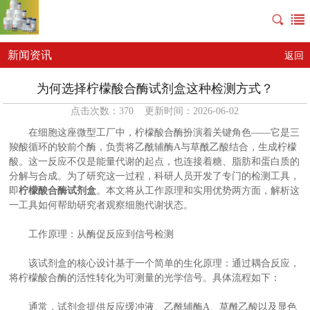
新闻资讯
返回
为何选择柠檬酸合酶试剂盒这种检测方式？
点击次数：370 更新时间：2026-06-02
在细胞这座微型工厂中，柠檬酸合酶扮演着关键角色——它是三
羧酸循环的较前个酶，负责将乙酰辅酶A与草酰乙酸结合，生成柠檬
酸。这一反应不仅是能量代谢的起点，也连接着糖、脂肪和蛋白质的
分解与合成。为了研究这一过程，科研人员开发了专门的检测工具，
即
柠檬酸合酶试剂盒
。本文将从工作原理和实用优势两方面，解析这
一工具如何帮助研究者观察细胞代谢状态。
工作原理：从酶促反应到信号检测
该试剂盒的核心设计基于一个简单的生化原理：通过耦合反应，
将柠檬酸合酶的活性转化为可测量的光学信号。具体流程如下：
通常，试剂盒提供反应缓冲液、乙酰辅酶A、草酰乙酸以及显色