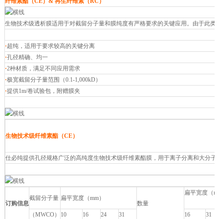
纤维素酯（CE）& 再生纤维素（RC）
生物技术级透析膜适用于对截留分子量和膜纯度有严格要求的关键应用。由于此类
·
超纯，适用于要求较高的关键分离
·
孔径精确、均一
·
2种材质，满足不同应用需求
·
极宽截留分子量范围（0.1-1,000kD）
·
提供1m/卷试验包，附赠膜夹
生物技术级纤维素酯（CE）
仕必纯提供孔径规格广泛的高纯度生物技术级纤维素酯膜，用于离子分离和大分子纯化
扁平宽度（m
截留分子量
扁平宽度（mm）
订购信息
数量
（MWCO）
10
16
24
31
16
31