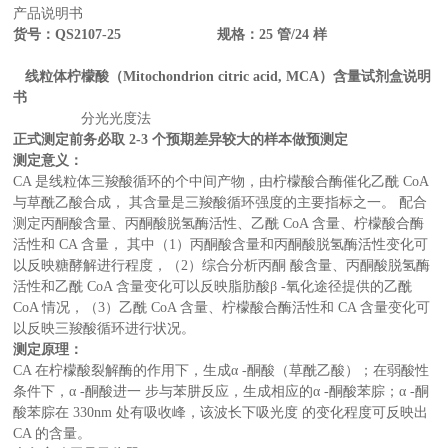
产品说明书
货号：QS2107-25 规格：25 管/24 样
线粒体柠檬酸（Mitochondrion citric acid, MCA）含量试剂盒说明
书
分光光度法
正式测定前务必取 2-3 个预期差异较大的样本做预测定
测定意义：
CA 是线粒体三羧酸循环的个中间产物，由柠檬酸合酶催化乙酰 CoA
与草酰乙酸合成， 其含量是三羧酸循环强度的主要指标之一。 配合
测定丙酮酸含量、丙酮酸脱氢酶活性、乙酰 CoA 含量、柠檬酸合酶
活性和 CA 含量， 其中（1）丙酮酸含量和丙酮酸脱氢酶活性变化可
以反映糖酵解进行程度，（2）综合分析丙酮 酸含量、丙酮酸脱氢酶
活性和乙酰 CoA 含量变化可以反映脂肪酸β -氧化途径提供的乙酰
CoA 情况，（3）乙酰 CoA 含量、柠檬酸合酶活性和 CA 含量变化可
以反映三羧酸循环进行状况。
测定原理：
CA 在柠檬酸裂解酶的作用下，生成α -酮酸（草酰乙酸）；在弱酸性
条件下，α -酮酸进一 步与苯肼反应，生成相应的α -酮酸苯腙；α -酮
酸苯腙在 330nm 处有吸收峰，该波长下吸光度 的变化程度可反映出
CA 的含量。