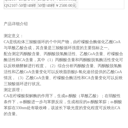
QS2107-50管/48样
50管/48样
￥2500.00元
产品详细介绍
测定意义：
CA是线粒体三羧酸循环的个中间产物，由柠檬酸合酶催化乙酰CoA
与草酰乙酸合成，其含量是三羧酸循环强度的主要指标之一。
配合测定丙酮酸含量、丙酮酸脱氢酶活性、乙酰CoA含量、柠檬酸合
酶活性和CA含量，其中（1）丙酮酸含量和丙酮酸脱氢酶活性变化可
以反映糖酵解进行程度，（2）综合分析丙酮酸含量、丙酮酸脱氢酶
活性和乙酰CoA含量变化可以反映脂肪酸β-氧化途径提供的乙酰CoA
情况，（3）乙酰CoA含量、柠檬酸合酶活性和CA含量变化可以反映
三羧酸循环进行状况。
测定原理：
CA在柠檬酸裂解酶的作用下，生成α-酮酸（草酰乙酸）；在弱酸性
条件下，α-酮酸进一步与苯肼反应，生成相应的α-酮酸苯腙；α-酮酸
苯腙在330nm处有吸收峰，该波长下吸光度的变化程度可反映出CA
的含量。