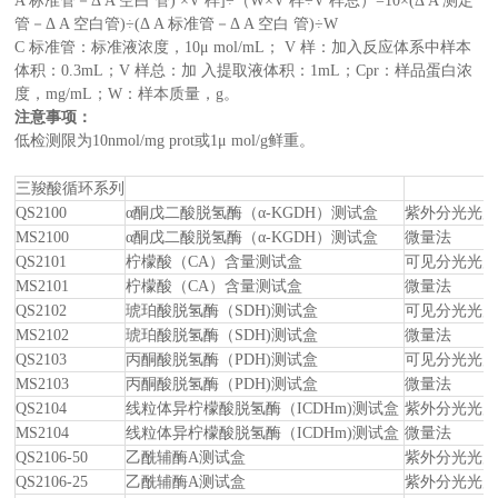
A 标准管－Δ A 空白 管) ×V 样]÷（W×V 样÷V 样总）=10×(Δ A 测定
管－Δ A 空白管)÷(Δ A 标准管－Δ A 空白 管)÷W
C 标准管：标准液浓度，10μ mol/mL； V 样：加入反应体系中样本
体积：0.3mL；V 样总：加 入提取液体积：1mL；Cpr：样品蛋白浓
度，mg/mL；W：样本质量，g。
注意事项：
低检测限为10nmol/mg prot或1μ mol/g鲜重。
三羧酸循环系列
QS2100
α酮戊二酸脱氢酶（α-KGDH）测试盒
紫外分光光
MS2100
α酮戊二酸脱氢酶（α-KGDH）测试盒
微量法
QS2101
柠檬酸（CA）含量测试盒
可见分光光
MS2101
柠檬酸（CA）含量测试盒
微量法
QS2102
琥珀酸脱氢酶（SDH)测试盒
可见分光光
MS2102
琥珀酸脱氢酶（SDH)测试盒
微量法
QS2103
丙酮酸脱氢酶（PDH)测试盒
可见分光光
MS2103
丙酮酸脱氢酶（PDH)测试盒
微量法
QS2104
线粒体异柠檬酸脱氢酶（ICDHm)测试盒
紫外分光光
MS2104
线粒体异柠檬酸脱氢酶（ICDHm)测试盒
微量法
QS2106-50
乙酰辅酶A测试盒
紫外分光光
QS2106-25
乙酰辅酶A测试盒
紫外分光光