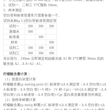
2、试剂一、二和三 37℃预热 10min。
3、样本测定：
空白管和标准管通常只需要各做一个。
试剂名称(μ L)
空白管
标准管
测定管
试剂一
300
300
300
蒸馏水
300
标准液
300
样本
300
试剂二
100
100
100
试剂三
300
300
300
充分混匀，330nm 立即测定初始吸光值 A1 和 37℃孵育 30min 后的
吸光值 A2，Δ A=A2 –A1。
柠檬酸含量计算：
（1）按蛋白浓度计算
柠檬酸含量(μ mol/mg prot)=[C 标准管×(Δ A 测定管－Δ A 空白管)÷(Δ
A 标准管－Δ A 空白 管) ×V 样]÷（V 样÷Cpr）=10×(Δ A 测定管－Δ A
空白管)÷(Δ A 标准管－Δ A 空白管)÷Cpr 蛋白质含量需要另外测定。
（2）按样本鲜重计算
柠檬酸含量(μ mol/g 鲜重)=[C 标准管×(Δ A 测定管－Δ A 空白管)÷(Δ