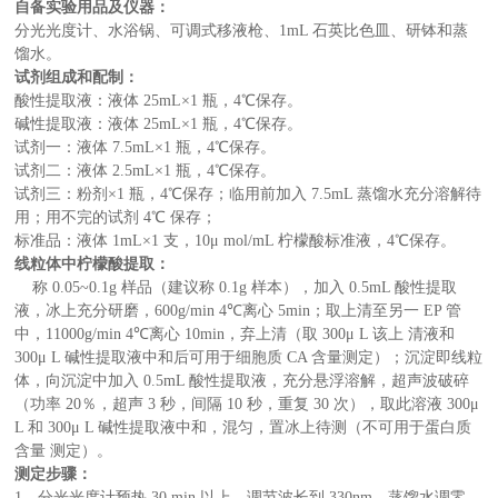
自备实验用品及仪器：
分光光度计、水浴锅、可调式移液枪、1mL 石英比色皿、研钵和蒸
馏水。
试剂组成和配制：
酸性提取液：液体 25mL×1 瓶，4℃保存。
碱性提取液：液体 25mL×1 瓶，4℃保存。
试剂一：液体 7.5mL×1 瓶，4℃保存。
试剂二：液体 2.5mL×1 瓶，4℃保存。
试剂三：粉剂×1 瓶，4℃保存；临用前加入 7.5mL 蒸馏水充分溶解待
用；用不完的试剂 4℃ 保存；
标准品：液体 1mL×1 支，10μ mol/mL 柠檬酸标准液，4℃保存。
线粒体中柠檬酸提取：
称 0.05~0.1g 样品（建议称 0.1g 样本），加入 0.5mL 酸性提取
液，冰上充分研磨，600g/min 4℃离心 5min；取上清至另一 EP 管
中，11000g/min 4℃离心 10min，弃上清（取 300μ L 该上 清液和
300μ L 碱性提取液中和后可用于细胞质 CA 含量测定）；沉淀即线粒
体，向沉淀中加入 0.5mL 酸性提取液，充分悬浮溶解，超声波破碎
（功率 20％，超声 3 秒，间隔 10 秒，重复 30 次），取此溶液 300μ
L 和 300μ L 碱性提取液中和，混匀，置冰上待测（不可用于蛋白质
含量 测定）。
测定步骤：
1、分光光度计预热 30 min 以上，调节波长到 330nm，蒸馏水调零。