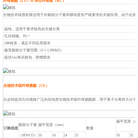
纤维素酯（CE）& 再生纤维素（RC）
生物技术级透析膜适用于对截留分子量和膜纯度有严格要求的关键应用。由于此类
·
超纯，适用于要求较高的关键分离
·
孔径精确、均一
·
2种材质，满足不同应用需求
·
极宽截留分子量范围（0.1-1,000kD）
·
提供1m/卷试验包，附赠膜夹
生物技术级纤维素酯（CE）
仕必纯提供孔径规格广泛的高纯度生物技术级纤维素酯膜，用于离子分离和大分子纯化
扁平宽度（m
截留分子量
扁平宽度（mm）
订购信息
数量
（MWCO）
10
16
24
31
16
31