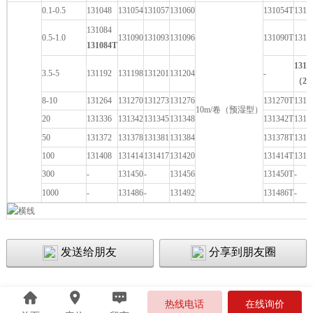
0.1-0.5
131048
131054
131057
131060
131054T
1310
131084
0.5-1.0
131090
131093
131096
131090T
1310
131084T
1312
CE
3.5-5
131192
131198
131201
131204
-
（2
8-10
131264
131270
131273
131276
131270T
1312
10m/卷（预湿型）
20
131336
131342
131345
131348
131342T
1313
50
131372
131378
131381
131384
131378T
1313
100
131408
131414
131417
131420
131414T
1314
300
-
131450
-
131456
131450T
-
1000
-
131486
-
131492
131486T
-
发送给朋友
分享到朋友圈
热线电话
在线询价