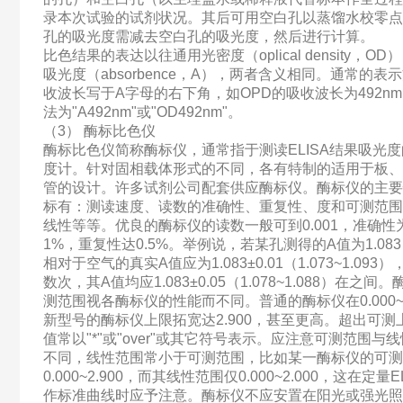
录本次试验的试剂状况。其后可用空白孔以蒸馏水校零点
孔的吸光度需减去空白孔的吸光度，然后进行计算。
比色结果的表达以往通用光密度（oplical density，O
吸光度（absorbence，A），两者含义相同。通常的表
收波长写于A字母的右下角，如OPD的吸收波长为492n
法为"A492nm"或"OD492nm"。
（3） 酶标比色仪
酶标比色仪简称酶标仪，通常指于测读ELISA结果吸光
度计。针对固相载体形式的不同，各有特制的适用于板、
管的设计。许多试剂公司配套供应酶标仪。酶标仪的主要
标有：测读速度、读数的准确性、重复性、度和可测范围
线性等等。优良的酶标仪的读数一般可到0.001，准确性
1%，重复性达0.5%。举例说，若某孔测得的A值为1.08
相对于空气的真实A值应为1.083±0.01（1.073~1.093
数次，其A值均应1.083±0.05（1.078~1.088）在之间
测范围视各酶标仪的性能而不同。普通的酶标仪在0.000~2
新型号的酶标仪上限拓宽达2.900，甚至更高。超出可测
值常以"*"或"over"或其它符号表示。应注意可测范围与
不同，线性范围常小于可测范围，比如某一酶标仪的可测
0.000~2.900，而其线性范围仅0.000~2.000，这在定量E
作标准曲线时应予注意。酶标仪不应安置在阳光或强光照