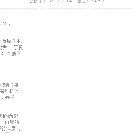
更新时间：2012-06-04 | 点击率：4792
1ml，
之反应孔中,
对照） 于反
，37℃孵育
分泌物（唾
某种抗体
，有些
中用的蒸馏
。自配的
应待温度与