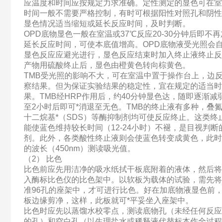
应温度和时间应按规定力求准确。定性测定的显色可在室
时间一般不需要严格控制，有时可根据阳性对照孔和阴性
显色情况适当缩短或延长反应时间，及时判断。
OPD底物显色一般在室温或37℃反应20-30分钟后即不
延长反应时间，可使本底值增高。OPD底物液受光照会
显色反应应避光进行，显色反应结束时加入终止液终止反
产物用硫酸终止后，显色由橙黄色转向棕黄色。
TMB受光照的影响不大，可在室温中置于操作台上，边
察结果。但为保证实验结果的稳定性，宜在规定的适当时
果。TMB经HRP作用后，约40分钟显色达，随即逐渐减
至2小时后即可*消退至无色。TMB的终止液有多种，叠
十二烷基*（SDS）等酶抑制剂均可使反应终止。这类终
能使蓝色维持较长时间（12-24小时）不褪，是目视判断
剂。此外，各类酸性终止液则会使蓝色转变成黄色，此时
的波长（450nm）测读吸光值。
（2） 比色
比色前应先用洁净的吸水纸拭干板底附着的液体，然后将
入酶标比色仪的比色架中。以软板为载体的试验，需先将
准96孔的座架中，才可进行比色。好在加底物液显色前
板边缘剪净，这样，此板就可*平妥坐入座架中。
比色时应先以蒸馏水校零点，测读底物孔（未经任何反应
的孔）和空白孔（以生理盐水或稀释液代替标本作全过程