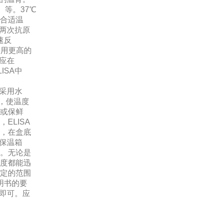
）等。37℃
合适温
，两次抗原
速反
采用更高的
应在
ISA中
均采用水
面，使温度
或保鲜
ELISA
，在盒底
在保温箱
。无论是
度都能迅
定的范围
明书的要
上即可。应