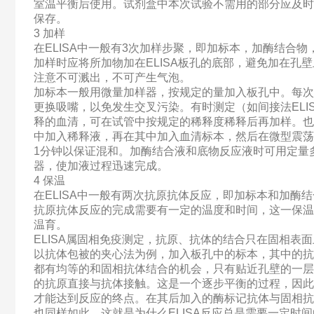
室温平衡后使用。试剂盒中本次试验不需用的部分应及时
保存。
3 加样
在ELISA中一般有3次加样步聚，即加标本，加酶结合物
加样时应将所加物加在ELISA板孔的底部，避免加在孔
注意不可溅出，不可产生气泡。
加标本一般用微量加样器，按规定的量加入板孔中。每次
更换吸嘴，以免发生交叉污染。有时测定（如间接法ELI
释的血清，可在试管中按规定的稀释度稀释后再加样。也
中加入稀释液，再在其中加入血清标本，然后在微型震荡
1分钟以保证混和。加酶结合液和底物反应液时可用定量
器，使加液过程迅速完成。
4 保温
在ELISA中一般有两次抗原抗体反应，即加标本和加酶
抗原抗体反应的完成需要有一定的温度和时间，这一保温
温育。
ELISA属固相免疫测定，抗原、抗体的结合只在固相表
以抗体包被的夹心法为例，加入板孔中的标本，其中的抗
都有均等的和固相抗体结合的机会，只有贴近孔壁的一层
的抗原直接与抗体接触。这是一个逐步平衡的过程，因此
才能达到反应的终点。在其后加入的酶标记抗体与固相抗
也同样如此。这就是为什么ELISA反应总是需要一定时