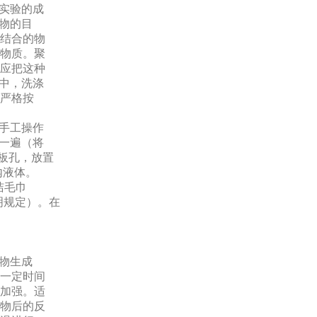
着实验的成
记物的目
结合的物
物质。聚
应把这种
作中，洗涤
严格按
，手工操作
洗一遍（将
板孔，放置
内液体。
洁毛巾
明规定）。在
底物生成
一定时间
加强。适
物后的反