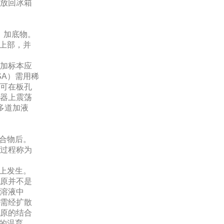
放回冰箱
，加底物。
壁上部，并
加标本应
SA）需用稀
可在板孔
器上震荡
多道加液
结合物后。
过程称为
面上发生。
原并不是
溶液中
需经扩散
原的结合
间的温育。