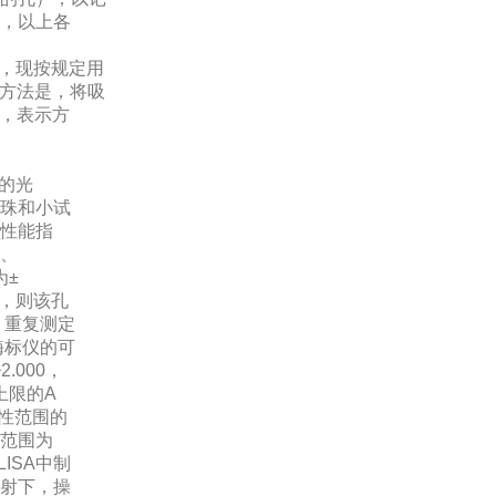
，以上各
D），现按规定用
示方法是，将吸
m，表示方
度的光
珠和小试
性能指
、
为±
3，则该孔
），重复测定
。酶标仪的可
.000，
上限的A
线性范围的
范围为
LISA中制
射下，操