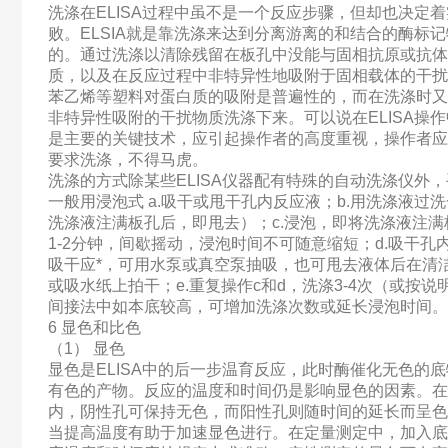
洗涤在ELISA过程中虽不是一个反应步骤，但却也决定
败。ELSIA就是靠洗涤来达到分离游离的和结合的酶标
的。通过洗涤以清除残留在板孔中没能与固相抗原或抗体
质，以及在反应过程中非特异性地吸附于固相载体的干扰
苯乙烯等塑料对蛋白质的吸附是普遍性的，而在洗涤时又
非特异性吸附的干扰物质洗涤下来。可以说在ELISA操
是主要的关键技术，应引起操作者的高度重视，操作者应
要求洗涤，不得马虎。
洗涤的方式除某些ELISA仪器配有特殊的自动洗涤仪外
一般用浸泡式 a.吸干或甩干孔内反应液；b.用洗涤液过
洗涤液注满板孔后，即甩去）；c.浸泡，即将洗涤液注满
1-2分钟，间歇摇动，浸泡时间不可随意缩短；d.吸干孔
吸干应*，可用水泵或真空泵抽吸，也可甩去液体后在清
或吸水纸上拍干；e.重复操作c和d，洗涤3-4次（或按说
间接法中如本底较高，可增加洗涤次数或延长浸泡时间。
6 显色和比色
（1） 显色
显色是ELISA中的后一步温育反应，此时酶催化无色的
有色的产物。反应的温度和时间仍是影响显色的因素。在
内，阴性孔可保持无色，而阳性孔则随时间的延长而呈色
当提高温度有助于加速显色进行。在定量测定中，加入底