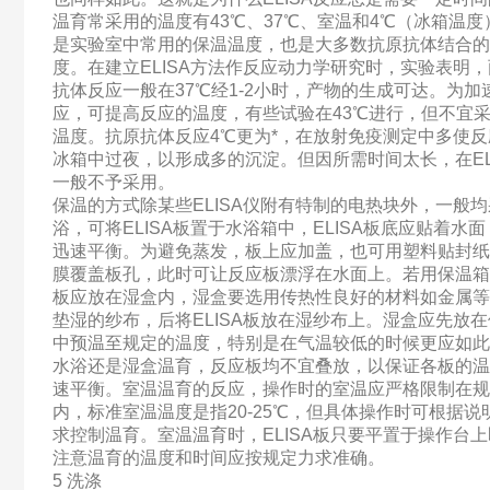
温育常采用的温度有43℃、37℃、室温和4℃（冰箱温度
是实验室中常用的保温温度，也是大多数抗原抗体结合的
度。在建立ELISA方法作反应动力学研究时，实验表明
抗体反应一般在37℃经1-2小时，产物的生成可达。为加
应，可提高反应的温度，有些试验在43℃进行，但不宜
温度。抗原抗体反应4℃更为*，在放射免疫测定中多使反
冰箱中过夜，以形成多的沉淀。但因所需时间太长，在EL
一般不予采用。
保温的方式除某些ELISA仪附有特制的电热块外，一般
浴，可将ELISA板置于水浴箱中，ELISA板底应贴着水
迅速平衡。为避免蒸发，板上应加盖，也可用塑料贴封纸
膜覆盖板孔，此时可让反应板漂浮在水面上。若用保温箱，
板应放在湿盒内，湿盒要选用传热性良好的材料如金属等
垫湿的纱布，后将ELISA板放在湿纱布上。湿盒应先放
中预温至规定的温度，特别是在气温较低的时候更应如此
水浴还是湿盒温育，反应板均不宜叠放，以保证各板的温
速平衡。室温温育的反应，操作时的室温应严格限制在规
内，标准室温温度是指20-25℃，但具体操作时可根据说
求控制温育。室温温育时，ELISA板只要平置于操作台
注意温育的温度和时间应按规定力求准确。
5 洗涤