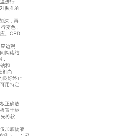
温进行，
对照孔的
再加深，再
自行变色，
应。OPD
反应边观
间阅读结
弱，
氮钠和
止剂尚
的良好终止
可用特定
板正确放
板置于标
，先将软
仅加底物液
的孔），以记