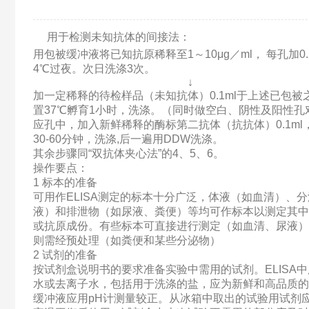
用于检测未知抗体的间接法：
用包被缓冲液将已知抗原稀释至1～10μg／ml， 每孔加0.
4℃过夜。次日洗涤3次。
↓
加一定稀释的待检样品（未知抗体）0.1ml于上述已包被
置37℃孵育1小时，洗涤。（同时做空白、阴性及阳性孔
应孔中，加入新鲜稀释的酶标第二抗体（抗抗体）0.1ml
30-60分钟，洗涤,后一遍用DDW洗涤。
其余步骤同“双抗体夹心法”的4、5、6。
操作要点：
1 标本的准备
可用作ELISA测定的标本十分广泛，体液（如血清）、
液）和排泄物（如尿液、粪便）等均可作标本以测定其中
或抗原成份。有些标本可直接进行测定（如血清、尿液）
则需经预处理（如粪便和某些分泌物）
2 试剂的准备
按试剂盒说明书的要求准备实验中需用的试剂。ELISA
水或去离子水，包括用于洗涤的盐，应为新鲜和高品质的
缓冲液应用pH计测量较正。从冰箱中取出的试验用试剂