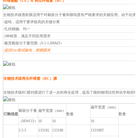
纤维素酯（CE）& 再生纤维素（RC）
生物技术级透析膜适用于对截留分子量和膜纯度有严格要求的关键应用。由于此类
·
超纯，适用于要求较高的关键分离
·
孔径精确、均一
·
2种材质，满足不同应用需求
·
极宽截留分子量范围（0.1-1,000kD）
·
提供1m/卷试验包，附赠膜夹
生物技术级再生纤维素（RC）膜
生物技术级RC膜对膜进行了进一步的再生处理，提高了膜的物理抗性和化学相容性，
扁平宽度（mm）
截留分子量
扁平宽度（mm）
订购信息
数量
数量
（MWCO）
10
16
16
3.5-5
133192
133198
133198T