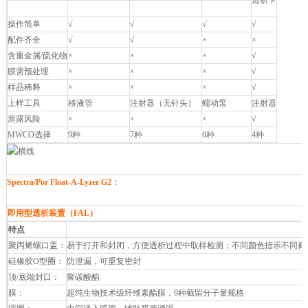
透析卡
Float-A-Lyzer G2
Micro Float-A-Lyzer
Tube-A-Lyzer
操作简单
√
√
√
√
配件齐全
√
√
×
×
含重金属/硫化物
×
×
×
√
膜需预处理
×
×
×
√
样品稀释
×
×
×
√
上样工具
移液管
注射器（无针头）
蠕动泵
注射器
泄露风险
×
×
×
√
MWCO选择
9种
7种
6种
4种
Spectra/Por Float-A-Lyzer G2：
即用型透析装置（FAL）
特点
聚丙烯螺口盖：
易于打开和封闭，方便透析过程中取样检测；不同颜色指示不同截
硅橡胶O型圈：
防泄漏，可重复密封
顶/底端封口：
聚碳酸酯
膜：
超纯生物技术级纤维素酯膜，9种截留分子量规格