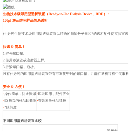
生物技术级即用型透析装置（Ready-to-Use Dialysis Device，RDD）：
100μl-30ml体积样品简易透析
仕 必纯生物技术级即用型透析装置以精确的截留分子量和*的透析配件使实验室透析变得极其简单
快速 & 简单！
1.拧开螺口帽。
2.使用移液管或注射器上样。
3.拧紧螺口帽，透析。
只有仕必纯的即用型透析装置带有可重复密封的螺口帽，并能在透析过程中间取样
安全 & 方便！
·
操作简单，防止泄漏
·
即取即用，配件齐全
·
95-98%的样品回收率
·
有效避免样品稀释
·
*膜纯度
不同即用型透析装置比较
Spectra/Por