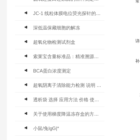
常
JC-1 线粒体膜电位荧光探针的工作原理
深低温保藏细胞的解冻
详
超氧化物检测试剂盒
索莱宝含量标准品：精准溯源的科研基石，品质控制的信赖之选
补
BCA蛋白浓度测定
超氧阴离子清除能力检测 说明 技术文章
透析袋 选择 应用方法 价格 使用 透析袋夹子
关于使用梯度降温冻存盒的方法及注意事项尽在本篇
小鼠/兔IgG|*