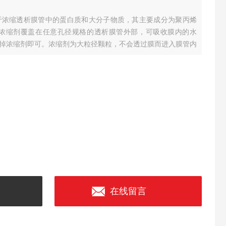
500g适用于浓缩透析膜管中的蛋白质和大分子物质，其主要成分为聚丙烯
的浓缩剂覆盖在任意孔径规格的透析膜管外部，可吸收膜内的水
掉浓缩剂即可。浓缩剂为大粒径颗粒，不会透过膜而进入膜管内
在线留言