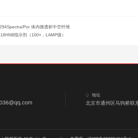
2294Spectra/Por 体内微透析中空纤维
218HNB指示剂（100×，LAMP级）
地址
8036@qq.com
北京市通州区马驹桥联东