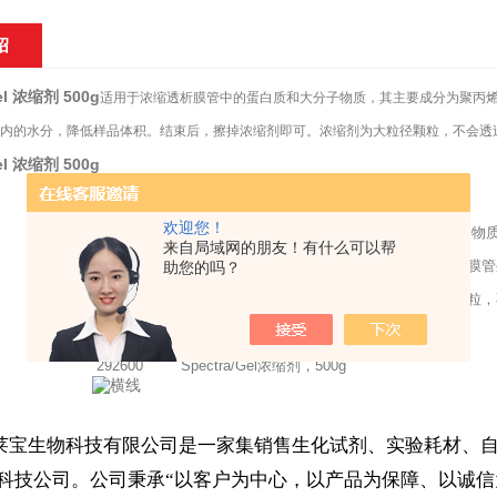
绍
Gel 浓缩剂 500g
适用于浓缩透析膜管中的蛋白质和大分子物质，其主要成分为聚丙烯
内的水分，降低样品体积。结束后，擦掉浓缩剂即可。浓缩剂为大粒径颗粒，不会透
Gel 浓缩剂 500g
欢迎您！
Spectra/Por浓缩剂适用于浓缩透析膜管中的蛋白质和大分子
来自局域网的朋友！有什么可以帮
多元醇混合物，将干燥的浓缩剂覆盖在任意孔径规格的透析膜管
助您的吗？
低样品体积。结束后，擦掉浓缩剂即可。浓缩剂为大粒径颗粒，
订购信息
产品编号
产品说明
292600
Spectra/Gel浓缩剂，500g
莱宝生物科技有限公司是一家集销售生化试剂、实验耗材、
科技公司。公司秉承“以客户为中心，以产品为保障、以诚信