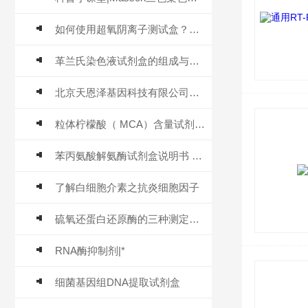
如何使用超氧阴离子测试盒？看完本篇你就知道了
革兰氏染色液试剂盒的组成与应用
北京天恩泽基因科技有限公司细胞生物学研究系列代理 价格 目录
粒体柠檬酸（ MCA）含量试剂盒 说明 技术文章
苯丙氨酸解氨酶试剂盒说明书 技术文章
了解白细胞介素之抗炎细胞因子
硫氧还蛋白还原酶的三种测定方法
RNA酶抑制剂|*
细菌基因组DNA提取试剂盒