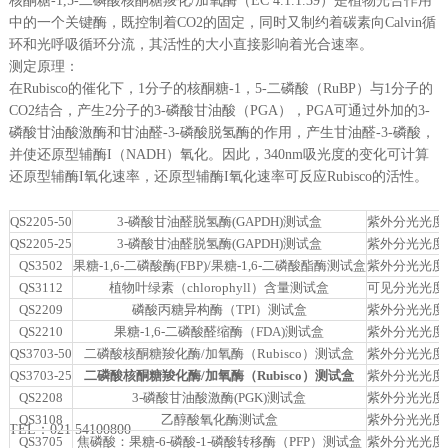
核酮糖-1,5-二磷酸核酮糖羧化/加氧酶（EC 4.1.1.39）是植物光合作用
中的一个关键酶，既控制着CO2的固定，同时又制约着碳素向Calvin循
环和光呼吸循环分流，其活性的大小直接影响着光合速率。
测定原理：
在Rubisco的催化下，1分子的核酮糖-1，5-二磷酸（RuBP）与1分子的
CO2结合，产生2分子的3-磷酸甘油酸（PGA），PGA可通过外加的3-
磷酸甘油酸激酶和甘油醛-3-磷酸脱氢酶的作用，产生甘油醛-3-磷酸，
并使还原型辅酶I（NADH）氧化。因此，340nm吸光度的变化可计算
还原型辅酶I氧化速率，还原型辅酶I氧化速率可反应Rubisco的活性。
QS2205-50
3-磷酸甘油醛脱氢酶(GAPDH)测试盒
紫外分光光度
QS2205-25
3-磷酸甘油醛脱氢酶(GAPDH)测试盒
紫外分光光度
QS3502
果糖-1,6-二磷酸酶(FBP)/果糖-1,6-二磷酸酯酶测试盒
紫外分光光度
QS3112
植物叶绿素（chlorophyll）含量测试盒
可见分光光度
QS2209
磷酸丙糖异构酶（TPI）测试盒
紫外分光光度
QS2210
果糖-1,6-二磷酸醛缩酶（FDA)测试盒
紫外分光光度
QS3703-50
二磷酸核酮糖羧化酶/加氧酶（Rubisco）测试盒
紫外分光光度
QS3703-25
二磷酸核酮糖羧化酶/加氧酶（Rubisco）测试盒
紫外分光光度
QS2208
3-磷酸甘油酸激酶(PGK)测试盒
紫外分光光度
QS3108
乙醇酸氧化酶测试盒
紫外分光光度
TEL：021 54100800
QS3705
焦磷酸：果糖-6-磷酸-1-磷酸转移酶（PFP）测试盒
紫外分光光度