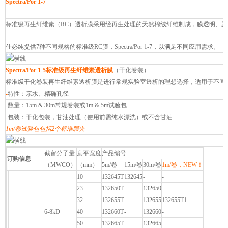
Spectra/Por 1-7
标准级再生纤维素（RC）透析膜采用经再生处理的天然棉绒纤维制成，膜透明、柔
仕必纯提供7种不同规格的标准级RC膜，Spectra/Por 1-7，以满足不同应用需求。
Spectra/Por 1-5
标准级再生纤维素透析膜
（干化卷装）
标准级干化卷装再生纤维素透析膜是进行常规实验室透析的理想选择，适用于不同
-
特性：亲水、精确孔径
-
数量：15m & 30m常规卷装或1m & 5m试验包
-
包装：干化包装，甘油处理（使用前需纯水漂洗）或不含甘油
1m/卷试验包包括2个标准膜夹
截留分子量
扁平宽度
产品编号
订购信息
（MWCO）
（mm）
5m/卷
15m/卷
30m/卷
1m/卷，NEW！
10
132645T
132645
-
-
23
132650T
-
132650
-
32
132655T
-
132655
132655T1
Spectra/Por 1
6-8kD
40
132660T
-
132660
-
50
132665T
-
132665
-