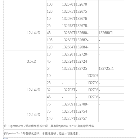
100
132670T
132670
-
-
120
132675T
132675
-
-
10
132676T
132676
-
-
25
132678T
132678
-
-
Spectra/Por 2
12-14kD
45
132680T
132680
-
132680T1
105
132682T
132682
-
-
120
132684T
132684
-
-
18
132720T
132720
-
-
Spectra/Por 3
3.5kD
45
132724T
132724
-
-
54
132725T
132725
-
132725T1
10
-
-
132697
-
25
-
-
132700
-
Spectra/Por 4
12-14kD
32
132703T
-
132703
-
45
-
-
132706
-
75
132709T
132709
-
-
75
132754T
132754
-
-
Spectra/Por 5
12-14kD
140
132757T
132757
-
-
注：Spectra/Por 2透析膜经特殊处理，具有比Spectra/Por 4更高的渗透性能。
而Spectra/Por 5外覆强化滤纸，承重性更强，适合大容量透析。