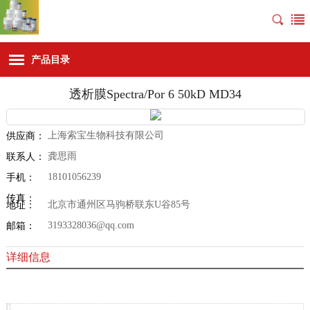
产品目录
透析膜Spectra/Por 6 50kD MD34
上海索宝生物科技有限公司
供应商：
龚思雨
联系人：
18101056239
手机：
传真：
北京市通州区马驹桥联东U谷85号
地址：
3193328036@qq.com
邮箱：
详细信息