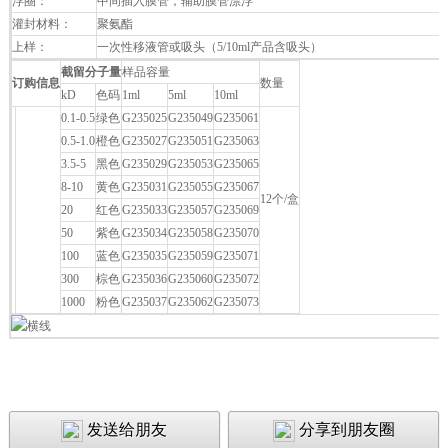
浮圈：
中间插入膜管，辅助膜管漂浮
灌封材料：
聚氨酯
上样：
一次性移液管或吸头（5/10ml产品含吸头）
截留分子量
样品容量
订购信息
数量
kD
色码
1ml
5ml
10ml
0.1-0.5
绿色
G235025
G235049
G235061
0.5-1.0
橙色
G235027
G235051
G235063
3.5-5
黑色
G235029
G235053
G235065
8-10
黄色
G235031
G235055
G235067
12个/盒
FAL G2
20
红色
G235033
G235057
G235069
50
紫色
G235034
G235058
G235070
100
蓝色
G235035
G235059
G235071
300
棕色
G235036
G235060
G235072
1000
粉色
G235037
G235062
G235073
发送给朋友
分享到朋友圈