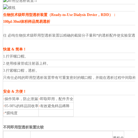
生物技术级即用型透析装置（Ready-to-Use Dialysis Device，RDD）：
100μl-30ml体积样品简易透析
仕 必纯生物技术级即用型透析装置以精确的截留分子量和*的透析配件使实验室透析变得极其简单
快速 & 简单！
1.拧开螺口帽。
2.使用移液管或注射器上样。
3.拧紧螺口帽，透析。
只有仕必纯的即用型透析装置带有可重复密封的螺口帽，并能在透析过程中间取样
安全 & 方便！
·
操作简单，防止泄漏
·
即取即用，配件齐全
·
95-98%的样品回收率
·
有效避免样品稀释
·
*膜纯度
不同即用型透析装置比较
Spectra/Por