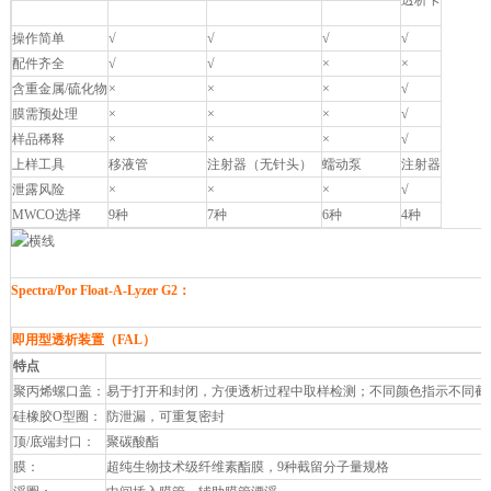
透析卡
Float-A-Lyzer G2
Micro Float-A-Lyzer
Tube-A-Lyzer
操作简单
√
√
√
√
配件齐全
√
√
×
×
含重金属/硫化物
×
×
×
√
膜需预处理
×
×
×
√
样品稀释
×
×
×
√
上样工具
移液管
注射器（无针头）
蠕动泵
注射器
泄露风险
×
×
×
√
MWCO选择
9种
7种
6种
4种
Spectra/Por Float-A-Lyzer G2：
即用型透析装置（FAL）
特点
聚丙烯螺口盖：
易于打开和封闭，方便透析过程中取样检测；不同颜色指示不同截
硅橡胶O型圈：
防泄漏，可重复密封
顶/底端封口：
聚碳酸酯
膜：
超纯生物技术级纤维素酯膜，9种截留分子量规格