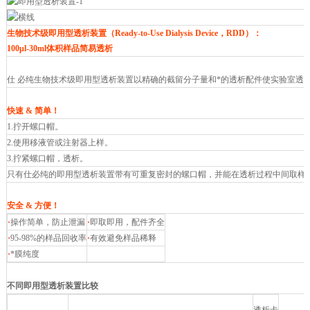
生物技术级即用型透析装置（Ready-to-Use Dialysis Device，RDD）：
100μl-30ml体积样品简易透析
仕 必纯生物技术级即用型透析装置以精确的截留分子量和*的透析配件使实验室透析变得极其简单
快速 & 简单！
1.拧开螺口帽。
2.使用移液管或注射器上样。
3.拧紧螺口帽，透析。
只有仕必纯的即用型透析装置带有可重复密封的螺口帽，并能在透析过程中间取样
安全 & 方便！
·
操作简单，防止泄漏
·
即取即用，配件齐全
·
95-98%的样品回收率
·
有效避免样品稀释
·
*膜纯度
不同即用型透析装置比较
Spectra/Por