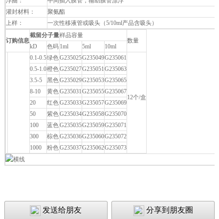
浮圈：
中间插入膜管，辅助膜管漂浮
灌封材料：
聚氨酯
上样：
一次性移液管或吸头（5/10ml产品含吸头）
截留分子量
样品容量
订购信息
数量
kD
色码
1ml
5ml
10ml
0.1-0.5
绿色
G235025
G235049
G235061
0.5-1.0
橙色
G235027
G235051
G235063
3.5-5
黑色
G235029
G235053
G235065
8-10
黄色
G235031
G235055
G235067
12个/盒
FAL G2
20
红色
G235033
G235057
G235069
50
紫色
G235034
G235058
G235070
100
蓝色
G235035
G235059
G235071
300
棕色
G235036
G235060
G235072
1000
粉色
G235037
G235062
G235073
发送给朋友
分享到朋友圈