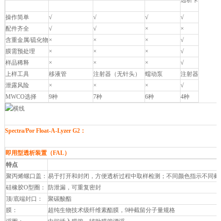
透析卡
Float-A-Lyzer G2
Micro Float-A-Lyzer
Tube-A-Lyzer
操作简单
√
√
√
√
配件齐全
√
√
×
×
含重金属/硫化物
×
×
×
√
膜需预处理
×
×
×
√
样品稀释
×
×
×
√
上样工具
移液管
注射器（无针头）
蠕动泵
注射器
泄露风险
×
×
×
√
MWCO选择
9种
7种
6种
4种
Spectra/Por Float-A-Lyzer G2：
即用型透析装置（FAL）
特点
聚丙烯螺口盖：
易于打开和封闭，方便透析过程中取样检测；不同颜色指示不同截
硅橡胶O型圈：
防泄漏，可重复密封
顶/底端封口：
聚碳酸酯
膜：
超纯生物技术级纤维素酯膜，9种截留分子量规格