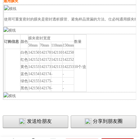
通用膜夹
使用可重复密封的膜夹是密封透析膜管、避免样品泄漏的方法。仕必纯通用膜夹经
膜夹密封宽度
订购信息
颜色
数量
50mm
70mm
110mm
150mm
白色
142150
142170
142110
142250
红色
142152
142172
142112
142252
黄色
142153
142173
142113
142253
10个/盒
通用膜夹
蓝色
142154
142174
-
-
绿色
142155
142175
-
-
黑色
142156
142176
-
-
发送给朋友
分享到朋友圈