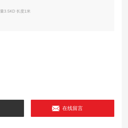
3.5KD 长度1米
在线留言