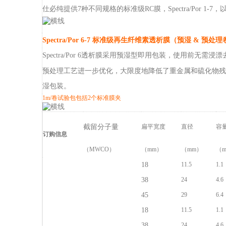
仕必纯提供7种不同规格的标准级RC膜，Spectra/Por 1-
Spectra/Por 6-7 标准级再生纤维素透析膜（预湿 & 预处
Spectra/Por 6透析膜采用预湿型即用包装，使用前无需浸漂去除
预处理工艺进一步优化，大限度地降低了重金属和硫化物残留
湿包装。
1m/卷试验包包括2个标准膜夹
截留分子量
扁平宽度
直径
容
订购信息
（MWCO）
（mm）
（mm）
（m
18
11.5
1.1
1kD
38
24
4.6
45
29
6.4
18
11.5
1.1
2kD
38
24
4.6