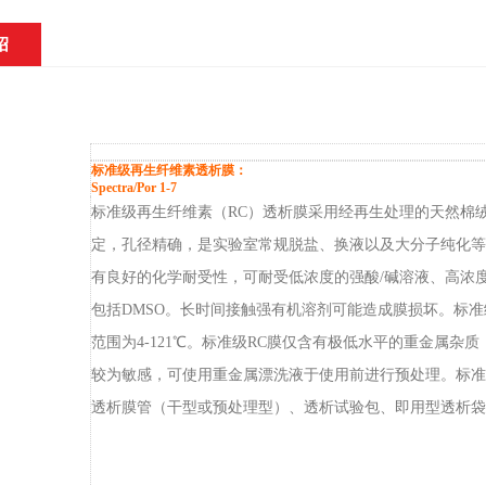
绍
标准级再生纤维素透析膜：
Spectra/Por 1-7
标准级再生纤维素（RC）透析膜采用经再生处理的天然棉
定，孔径精确，是实验室常规脱盐、换液以及大分子纯化等
有良好的化学耐受性，可耐受低浓度的强酸/碱溶液、高浓
包括DMSO。长时间接触强有机溶剂可能造成膜损坏。标准级
范围为4-121℃。标准级RC膜仅含有极低水平的重金属杂
较为敏感，可使用重金属漂洗液于使用前进行预处理。标准
透析膜管（干型或预处理型）、透析试验包、即用型透析袋