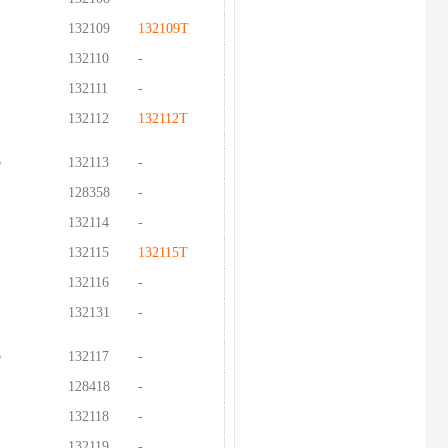
132109
132109T
132110
-
132111
-
132112
132112T
5
132113
-
128358
-
132114
-
132115
132115T
132116
-
132131
-
5
132117
-
128418
-
132118
-
132119
-