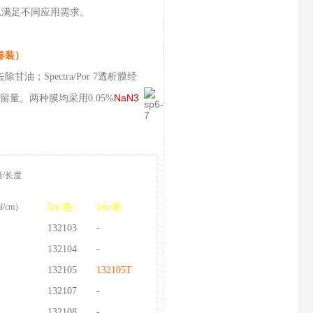
7，以满足不同应用需求。
理卷装）
甘油；Spectra/Por 7透析膜经
NaN3
量。两种膜均采用0.05%
Spectra/Por 7
量/长度
预处理型
l/cm）
5m/卷
1m/卷
132103
-
132104
-
132105
132105T
132107
-
132108
-