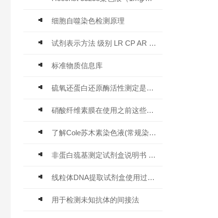
细胞自噬染色检测原理
试剂表示方法 级别 LR CP AR GR BR BS PT SP HPLC USP UP UV
标准物质信息库
硫氧还蛋白还原酶活性测定是结合比色法或荧光法实现定量检测的
硝酸纤维素膜在使用之前这些事项要注意了
了解Cole苏木素染色液(常规染色)
非蛋白巯基测定试剂盒说明书 微量法 技术文章
线粒体DNA提取试剂盒使用过程中注意事项
用于检测未知抗体的间接法