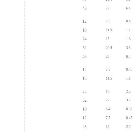
45
29
6.4
12
7.5
0.4
18
11.5
1.1
15kD
24
15
1.8
32
20.4
3.3
45
29
6.4
12
7.5
0.4
18
11.5
1.1
25kD
28
18
2.5
32
22
3.7
10
6.4
0.3
12
7.5
0.4
50kD
28
18
2.5