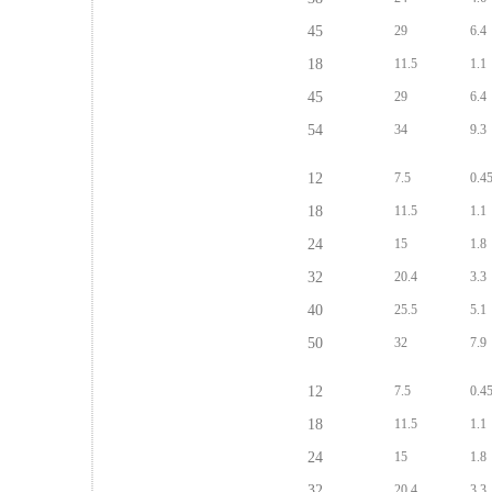
45
29
6.4
18
11.5
1.1
3.5kD
45
29
6.4
54
34
9.3
12
7.5
0.4
18
11.5
1.1
24
15
1.8
8kD
32
20.4
3.3
40
25.5
5.1
50
32
7.9
12
7.5
0.4
18
11.5
1.1
10kD
24
15
1.8
32
20.4
3.3