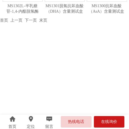
MS1302L-半乳糖
MS1301脱氢抗坏血酸
MS1300抗坏血酸
苷-1,4-内酯脱氢酶
（DHA）含量测试盒
（AsA）含量测试盒
（Gal LDH）测试盒
首页
上一页 下一页
末页
热线电话
在线询价
首页
定位
留言