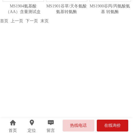
MS1904氨基酸
MS1901谷草/天冬氨酸
MS1900谷丙/丙氨酸氨
（AA）含量测试盒
氨基转氨酶
基 转氨酶
（GOT/AST）测试盒
（GPT/ALT）测试盒
首页
上一页 下一页
末页
热线电话
在线询价
首页
定位
留言