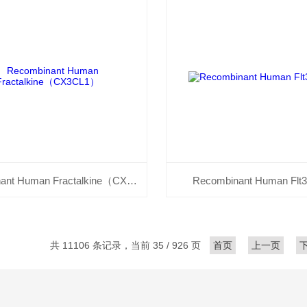
Recombinant Human Fractalkine（CX3CL1）
Recombinant Human Flt3
共 11106 条记录，当前 35 / 926 页
首页
上一页