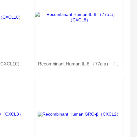
0（CXCL10）
Recombinant Human IL-8 （77a.a）（CXCL8）